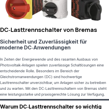
RewriteRule
^(.*)$
https://www.rossmann-
onlineshop.de/$1
[R=301,L] # 3)
index.php
DC‑Lasttrennschalter von Bremas
entfernen
RewriteCond
Sicherheit und Zuverlässigkeit für
%
{THE_REQUEST}
moderne DC‑Anwendungen
\s/index\.php[\s?]
RewriteRule
In Zeiten der Energiewende und des rasanten Ausbaus von
^index\.php$
Photovoltaik‑Anlagen spielen zuverlässige Schaltlösungen eine
https://www.rossmann-
onlineshop.de/
entscheidende Rolle. Besonders im Bereich der
[R=301,L] #
Gleichstromanwendungen (DC) sind hochwertige
4) Standard
Lasttrennschalter unverzichtbar, um Anlagen sicher zu betreiben
URLs von
und zu warten. Mit den DC‑Lasttrennschaltern von Bremas steht
Website X5
eine leistungsstarke und praxisgerechte Lösung zur Verfügung.
unterstützen
# (Diese
Regeln
Warum DC‑Lasttrennschalter so wichtig