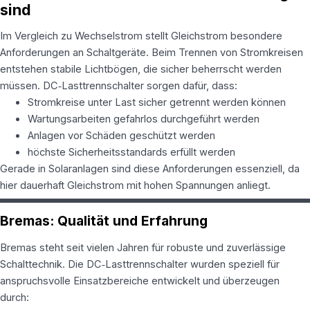
werden von
sind
X5 benötigt –
NICHT
Im Vergleich zu Wechselstrom stellt Gleichstrom besondere
löschen!)
Anforderungen an Schaltgeräte. Beim Trennen von Stromkreisen
RewriteCond
entstehen stabile Lichtbögen, die sicher beherrscht werden
%
{REQUEST_FILENAME}
müssen. DC‑Lasttrennschalter sorgen dafür, dass:
!-f
Stromkreise unter Last sicher getrennt werden können
RewriteCond
Wartungsarbeiten gefahrlos durchgeführt werden
%
Anlagen vor Schäden geschützt werden
{REQUEST_FILENAME}
höchste Sicherheitsstandards erfüllt werden
!-d
RewriteRule .
Gerade in Solaranlagen sind diese Anforderungen essenziell, da
/index.php [L]
hier dauerhaft Gleichstrom mit hohen Spannungen anliegt.
Bremas: Qualität und Erfahrung
Bremas steht seit vielen Jahren für robuste und zuverlässige
Schalttechnik. Die DC‑Lasttrennschalter wurden speziell für
anspruchsvolle Einsatzbereiche entwickelt und überzeugen
durch: