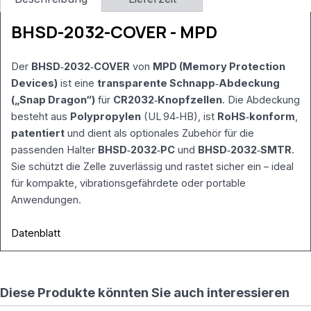
werden von
X5 benötigt –
BHSD-2032-COVER - MPD
NICHT
löschen!)
RewriteCond
Der
BHSD‑2032‑COVER
von
MPD (Memory Protection
%
Devices)
ist eine
transparente Schnapp‑Abdeckung
{REQUEST_FILENAME}
!-f
(„Snap Dragon“)
für
CR2032‑Knopfzellen
. Die Abdeckung
RewriteCond
besteht aus
Polypropylen
(UL 94‑HB), ist
RoHS‑konform
,
%
patentiert
und dient als optionales Zubehör für die
{REQUEST_FILENAME}
passenden Halter
BHSD‑2032‑PC
und
BHSD‑2032‑SMTR
.
!-d
Sie schützt die Zelle zuverlässig und rastet sicher ein – ideal
RewriteRule .
/index.php [L]
für kompakte, vibrationsgefährdete oder portable
Anwendungen.
Datenblatt
Diese Produkte könnten Sie auch interessieren