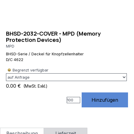
RewriteRule
^(.*)$
https://www.rossmann-
onlineshop.de/$1
[R=301,L] # 3)
BHSD-2032-COVER - MPD (Memory
index.php
Protection Devices)
entfernen
RewriteCond
MPD
%
BHSD-Serie / Deckel für Knopfzellenhalter
{THE_REQUEST}
D/C 4622
\s/index\.php[\s?]
RewriteRule
Begrenzt verfügbar
^index\.php$
https://www.rossmann-
0.00 €
(MwSt. Exkl.)
onlineshop.de/
[R=301,L] #
4) Standard
Hinzufügen
URLs von
Website X5
unterstützen
# (Diese
Regeln
Beschreibung
Lieferzeit