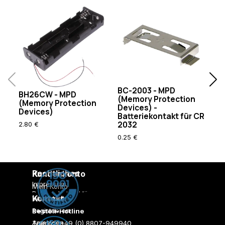
BC-2003 - MPD
BH26CW - MPD
B
(Memory Protection
(Memory Protection
Pr
Devices) -
Devices)
Batteriekontakt für CR
1.
2032
2.80 €
0.25 €
Rechtliches
Kundenkonto
Impressum
Mein Konto
Datenschutzerklärung
Kontakt
Warenkorb
AGB
Registrieren
Bestell-Hotline
Versandkosten
Zahlungsarten
Anmelden
Telefon: +49 (0) 8807-949940