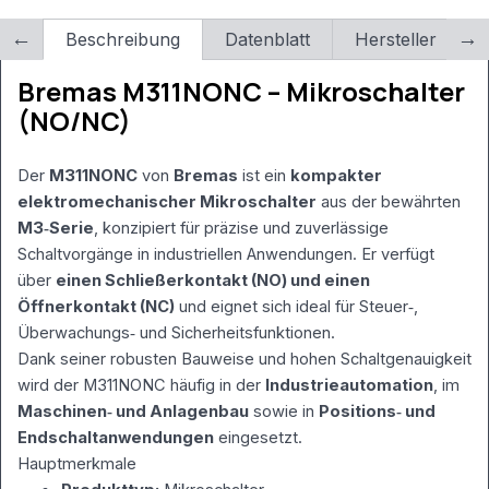
werden von
X5 benötigt –
Beschreibung
Datenblatt
Hersteller
L
NICHT
löschen!)
Bremas M311NONC – Mikroschalter
RewriteCond
(NO/NC)
%
{REQUEST_FILENAME}
!-f
Der
M311NONC
von
Bremas
ist ein
kompakter
RewriteCond
%
elektromechanischer Mikroschalter
aus der bewährten
{REQUEST_FILENAME}
M3‑Serie
, konzipiert für präzise und zuverlässige
!-d
Schaltvorgänge in industriellen Anwendungen. Er verfügt
RewriteRule .
über
einen Schließerkontakt (NO) und einen
/index.php [L]
Öffnerkontakt (NC)
und eignet sich ideal für Steuer‑,
Überwachungs‑ und Sicherheitsfunktionen.
Dank seiner robusten Bauweise und hohen Schaltgenauigkeit
wird der M311NONC häufig in der
Industrieautomation
, im
Maschinen‑ und Anlagenbau
sowie in
Positions‑ und
Endschaltanwendungen
eingesetzt.
Hauptmerkmale