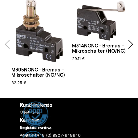
M
Mi
M314NONC - Bremas –
Mikroschalter (NO/NC)
29
29.11 €
M305NONC - Bremas –
Mikroschalter (NO/NC)
32.25 €
Rechtliches
Kundenkonto
Impressum
Mein Konto
Datenschutzerklärung
Kontakt
Warenkorb
AGB
Registrieren
Bestell-Hotline
Versandkosten
Zahlungsarten
Anmelden
Telefon: +49 (0) 8807-949940