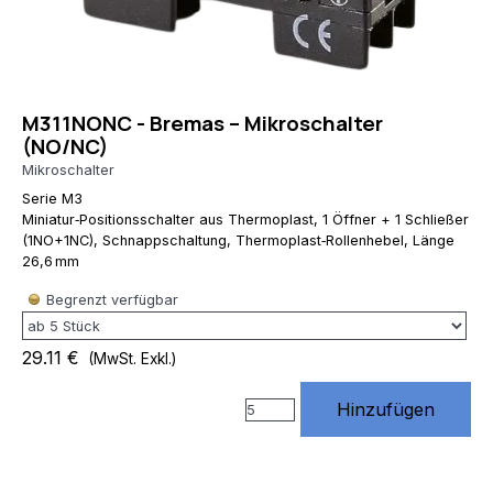
RewriteRule
^(.*)$
https://www.rossmann-
onlineshop.de/$1
[R=301,L] # 3)
M311NONC - Bremas – Mikroschalter
index.php
(NO/NC)
entfernen
RewriteCond
Mikroschalter
%
Serie M3
{THE_REQUEST}
Miniatur‑Positionsschalter aus Thermoplast, 1 Öffner + 1 Schließer
\s/index\.php[\s?]
(1NO+1NC), Schnappschaltung, Thermoplast‑Rollenhebel, Länge
RewriteRule
26,6 mm
^index\.php$
https://www.rossmann-
Begrenzt verfügbar
onlineshop.de/
[R=301,L] #
29.11 €
(MwSt. Exkl.)
4) Standard
URLs von
Website X5
Hinzufügen
unterstützen
# (Diese
Regeln