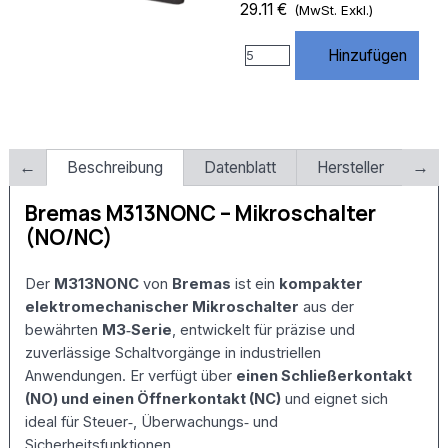
https://www.rossmann-
29.11 €
(MwSt. Exkl.)
onlineshop.de/$1
[R=301,L] # 3)
Hinzufügen
index.php
entfernen
RewriteCond
%
{THE_REQUEST}
\s/index\.php[\s?]
Beschreibung
Datenblatt
Hersteller
Lie
RewriteRule
^index\.php$
Bremas M313NONC – Mikroschalter
https://www.rossmann-
(NO/NC)
onlineshop.de/
[R=301,L] # 4)
Standard URLs
Der
M313NONC
von
Bremas
ist ein
kompakter
von Website
elektromechanischer Mikroschalter
aus der
X5
bewährten
M3‑Serie
, entwickelt für präzise und
unterstützen #
(Diese Regeln
zuverlässige Schaltvorgänge in industriellen
werden von X5
Anwendungen. Er verfügt über
einen Schließerkontakt
benötigt –
(NO) und einen Öffnerkontakt (NC)
und eignet sich
NICHT
ideal für Steuer‑, Überwachungs‑ und
löschen!)
Sicherheitsfunktionen.
RewriteCond