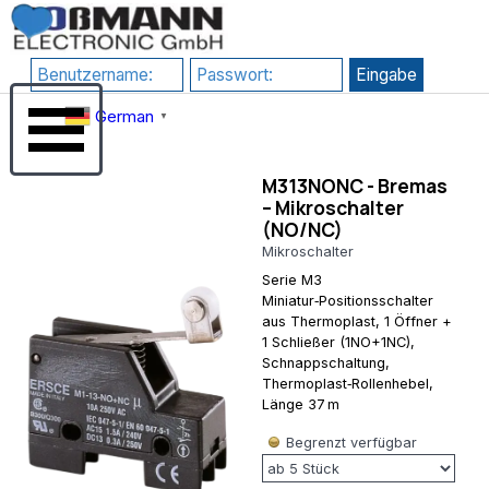
Direkt zum Seiteninhalt
RewriteEngine
google-
On # 1) HTTPS
site-
erzwingen
verification=JHZosFIuJxTsgD2P4_DmdLT4_H8uIH1F1qLf7l-
RewriteCond
Su3s
Menü überspringen
%{HTTPS}
German
▼
!=on
RewriteRule
^(.*)$
M313NONC - Bremas
https://%
– Mikroschalter
{HTTP_HOST}/$1
(NO/NC)
[R=301,L] # 2)
www
Mikroschalter
erzwingen
Serie M3
(Kanonische
Miniatur‑Positionsschalter
Domain)
aus Thermoplast, 1 Öffner +
RewriteCond
1 Schließer (1NO+1NC),
%
Schnappschaltung,
{HTTP_HOST}
Thermoplast‑Rollenhebel,
^rossmann-
Länge 37 m
onlineshop\.de$
[NC]
Begrenzt verfügbar
RewriteRule
^(.*)$