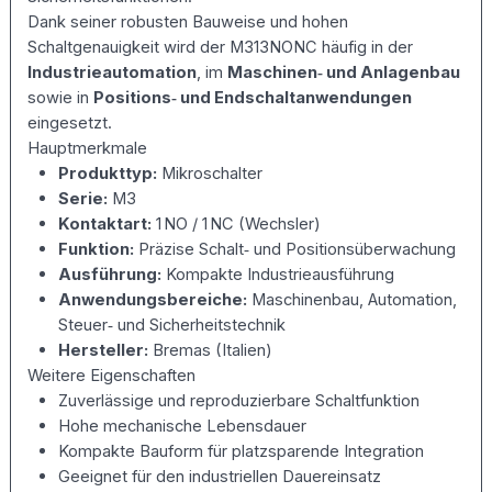
%
Dank seiner robusten Bauweise und hohen
{REQUEST_FILENAME}
Schaltgenauigkeit wird der M313NONC häufig in der
!-f
Industrieautomation
, im
Maschinen‑ und Anlagenbau
RewriteCond
sowie in
Positions‑ und Endschaltanwendungen
%
{REQUEST_FILENAME}
eingesetzt.
!-d RewriteRule
Hauptmerkmale
. /index.php [L]
Produkttyp:
Mikroschalter
Serie:
M3
Kontaktart:
1 NO / 1 NC (Wechsler)
Funktion:
Präzise Schalt‑ und Positionsüberwachung
Ausführung:
Kompakte Industrieausführung
Anwendungsbereiche:
Maschinenbau, Automation,
Steuer‑ und Sicherheitstechnik
Hersteller:
Bremas (Italien)
Weitere Eigenschaften
Zuverlässige und reproduzierbare Schaltfunktion
Hohe mechanische Lebensdauer
Kompakte Bauform für platzsparende Integration
Geeignet für den industriellen Dauereinsatz