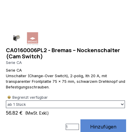
RewriteRule
^(.*)$
https://www.rossmann-
onlineshop.de/$1
[R=301,L] # 3)
index.php
entfernen
RewriteCond
CA0160006PL2 - Bremas – Nockenschalter
%
(Cam Switch)
{THE_REQUEST}
\s/index\.php[\s?]
Serie CA
RewriteRule
Serie CA
^index\.php$
Umschalter (Change-Over Switch), 2-polig, Ith 20 A, mit
https://www.rossmann-
transparenter Frontplatte 75 × 75 mm, schwarzem Drehknopf und
onlineshop.de/
Befestigungsschrauben.
[R=301,L] #
4) Standard
Begrenzt verfügbar
URLs von
Website X5
56.82 €
(MwSt. Exkl.)
unterstützen
# (Diese
Hinzufügen
Regeln