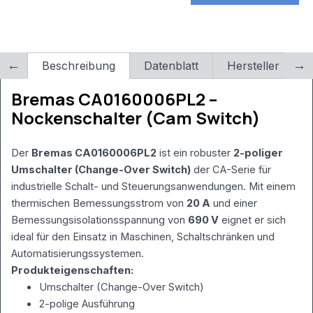
werden von
X5 benötigt –
NICHT
löschen!)
RewriteCond
Beschreibung
Datenblatt
Hersteller
L
%
{REQUEST_FILENAME}
Bremas CA0160006PL2 –
!-f
Nockenschalter (Cam Switch)
RewriteCond
%
{REQUEST_FILENAME}
Der
Bremas CA0160006PL2
ist ein robuster
2-poliger
!-d
Umschalter (Change-Over Switch)
RewriteRule .
der CA-Serie für
/index.php [L]
industrielle Schalt- und Steuerungsanwendungen. Mit einem
thermischen Bemessungsstrom von
20 A
und einer
Bemessungsisolationsspannung von
690 V
eignet er sich
ideal für den Einsatz in Maschinen, Schaltschränken und
Automatisierungssystemen.
Produkteigenschaften:
Umschalter (Change-Over Switch)
2-polige Ausführung