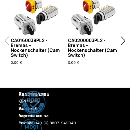
CA0160039PL2 -
CA0200003PL2 -
C
Bremas –
Bremas –
B
Nockenschalter (Cam
Nockenschalter (Cam
N
Switch)
Switch)
S
0.00 €
0.00 €
35
Rechtliches
Kundenkonto
Impressum
Mein Konto
Datenschutzerklärung
Kontakt
Warenkorb
AGB
Registrieren
Bestell-Hotline
Versandkosten
Zahlungsarten
Anmelden
Telefon: +49 (0) 8807-949940
Lieferzeiten
E-Mail:
info@rossmannweb.de