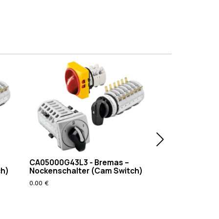
CA05000G43L3 - Bremas –
CA0207810PL2 
ch)
Nockenschalter (Cam Switch)
Nockenschalte
0.00 €
0.00 €