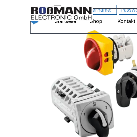
Direkt zum Seiteninhalt
German
▼
google-site-
RewriteEngine
verification=JHZosFIuJxTsgD2P4_DmdLT4_H
Startseite
Shop
Kontakt
▼
On
Su3s
#
1)
HTTPS
erzwingen
RewriteCond
%
{HTTPS}
!=on
RewriteRule
^(.*)$
https://%
{HTTP_HOST}/$1
[R=301,L]
#
2)
www
erzwingen
(Kanonische