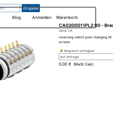
Menü überspringen
8uIH1F1qLf7l-
Blog
Anmelden
Warenkorb
CA0200011PL2 00 - Bre
Serie CA
reversing switch pole changing it
screws
Begrenzt verfügbar
0.00 €
(MwSt. Exkl.)