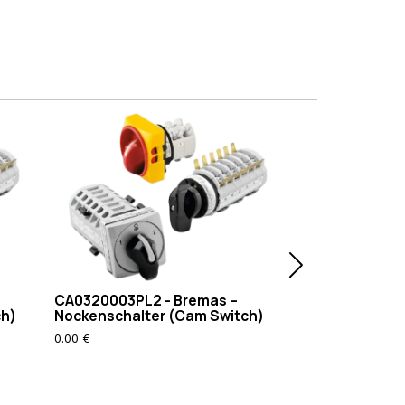
CA0320003PL2 - Bremas –
CA0160003PL2 
ch)
Nockenschalter (Cam Switch)
Nockenschalte
0.00 €
49.44 €