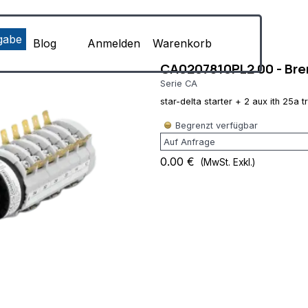
Menü überspringen
8uIH1F1qLf7l-
Blog
Anmelden
Warenkorb
CA0207810PL2 00 - Bre
Serie CA
star-delta starter + 2 aux ith 25
Begrenzt verfügbar
0.00 €
(MwSt. Exkl.)