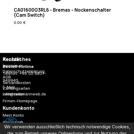
%
CA01600G3RL6 - Bremas – Nockenschalter
CA0
{REQUEST_FILENAME}
(Cam Switch)
(Ca
!-f
RewriteCond
0.00 €
0.0
%
{REQUEST_FILENAME}
!-d RewriteRule
. /index.php [L]
Rechtliches
Kontakt
Impressum
Bestell-Hotline
Datenschutzerklärung
Telefon: +49 (0) 8807-
AGB
949940
Versandkosten
E-Mail:
Zahlungsarten
Lieferzeiten
info@rossmannweb.de
Firmen-Homepage
Kundenkonto
Mein Konto
Warenkorb
Wir verwenden ausschließlich technisch notwendige Cookies,
Registrieren
die zum Betrieb unseres Onlineshops und
zur Nutzung des