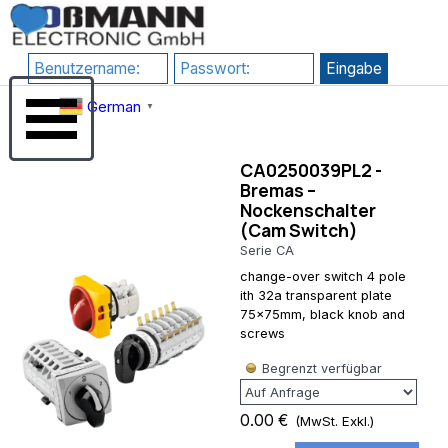
Direkt zum Seiteninhalt
RewriteEngine
google-
On # 1) HTTPS
site-
erzwingen
verification=JHZosFIuJxTsgD2P4_DmdLT4_H8uIH1F1qLf7l-
RewriteCond
Su3s
Menü überspringen
%{HTTPS}
German
▼
!=on
RewriteRule
^(.*)$
CA0250039PL2 -
https://%
Bremas –
{HTTP_HOST}/$1
Nockenschalter
[R=301,L] # 2)
(Cam Switch)
www
erzwingen
Serie CA
(Kanonische
change-over switch 4 pole
Domain)
ith 32a transparent plate
RewriteCond
75x75mm, black knob and
%
screws
{HTTP_HOST}
^rossmann-
Begrenzt verfügbar
onlineshop\.de$
[NC]
RewriteRule
0.00 €
(MwSt. Exkl.)
^(.*)$