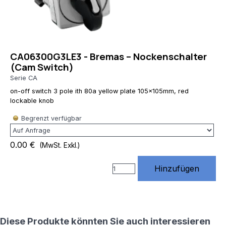
RewriteRule
^(.*)$
https://www.rossmann-
onlineshop.de/$1
[R=301,L] # 3)
CA06300G3LE3 - Bremas – Nockenschalter
index.php
(Cam Switch)
entfernen
RewriteCond
Serie CA
%
on-off switch 3 pole ith 80a yellow plate 105x105mm, red
{THE_REQUEST}
lockable knob
\s/index\.php[\s?]
RewriteRule
Begrenzt verfügbar
^index\.php$
https://www.rossmann-
0.00 €
(MwSt. Exkl.)
onlineshop.de/
[R=301,L] #
4) Standard
Hinzufügen
URLs von
Website X5
unterstützen
# (Diese
Regeln
Diese Produkte könnten Sie auch interessieren