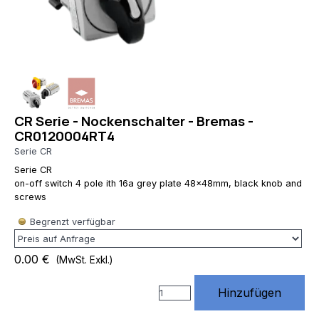
RewriteRule
^(.*)$
https://www.rossmann-
onlineshop.de/$1
[R=301,L] # 3)
index.php
entfernen
RewriteCond
CR Serie - Nockenschalter - Bremas -
%
CR0120004RT4
{THE_REQUEST}
\s/index\.php[\s?]
Serie CR
RewriteRule
Serie CR
^index\.php$
on-off switch 4 pole ith 16a grey plate 48x48mm, black knob and
https://www.rossmann-
screws
onlineshop.de/
[R=301,L] #
Begrenzt verfügbar
4) Standard
URLs von
0.00 €
(MwSt. Exkl.)
Website X5
unterstützen
Hinzufügen
# (Diese
Regeln