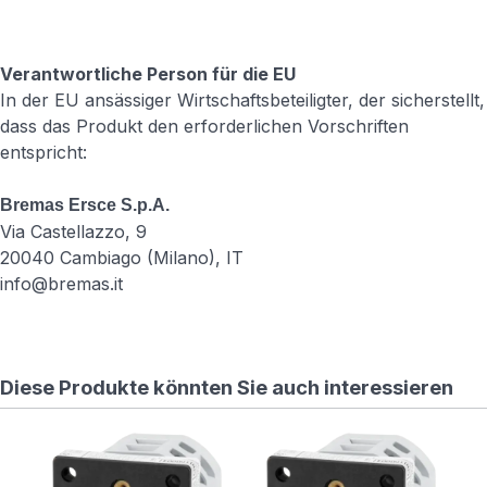
werden von
X5 benötigt –
NICHT
löschen!)
Verantwortliche Person für die EU
RewriteCond
In der EU ansässiger Wirtschaftsbeteiligter, der sicherstellt,
%
dass das Produkt den erforderlichen Vorschriften
{REQUEST_FILENAME}
entspricht:
!-f
RewriteCond
%
Bremas Ersce S.p.A.
{REQUEST_FILENAME}
Via Castellazzo, 9
!-d
20040 Cambiago (Milano), IT
RewriteRule .
info@bremas.it
/index.php [L]
Diese Produkte könnten Sie auch interessieren