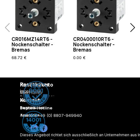
CR
No
B
CR016MZ14RT6 -
CR0400010RT6 -
C
Nockenschalter -
Nockenschalter -
Bremas
Bremas
0.
68.72 €
0.00 €
Rechtliches
Kundenkonto
Impressum
Mein Konto
Datenschutzerklärung
Kontakt
Warenkorb
AGB
Registrieren
Bestell-Hotline
Versandkosten
Zahlungsarten
Anmelden
Telefon: +49 (0) 8807-949940
Lieferzeiten
E-Mail:
info@rossmannweb.de
Firmen-Homepage
Dieses Angebot richtet sich ausschließlich an Unternehmen aus 