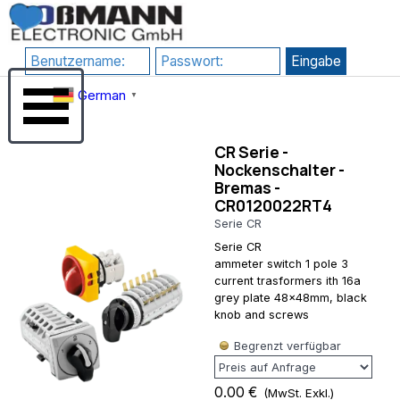
Direkt zum Seiteninhalt
RewriteEngine
google-
On # 1) HTTPS
site-
erzwingen
verification=JHZosFIuJxTsgD2P4_DmdLT4_H8uIH1F1qLf7l-
RewriteCond
Su3s
Menü überspringen
%{HTTPS}
German
▼
!=on
RewriteRule
^(.*)$
CR Serie -
https://%
Nockenschalter -
{HTTP_HOST}/$1
Bremas -
[R=301,L] # 2)
CR0120022RT4
www
erzwingen
Serie CR
(Kanonische
Serie CR
Domain)
ammeter switch 1 pole 3
RewriteCond
current trasformers ith 16a
%
grey plate 48x48mm, black
{HTTP_HOST}
knob and screws
^rossmann-
onlineshop\.de$
Begrenzt verfügbar
[NC]
RewriteRule
^(.*)$
0.00 €
(MwSt. Exkl.)