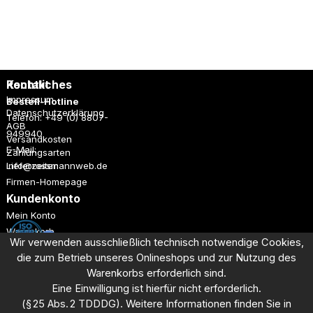
CR0
0.0
Rechtliches
Kontakt
Impressum
Bestell-Hotline
Datenschutzerklärung
Telefon: +49 (0) 8807-
AGB
949940
Versandkosten
E-Mail:
Zahlungsarten
Lieferzeiten
info@rossmannweb.de
Firmen-Homepage
Kundenkonto
Mein Konto
Warenkorb
Wir verwenden ausschließlich technisch notwendige Cookies,
Registrieren
die zum Betrieb unseres Onlineshops und
zur Nutzung des
Anmelden
Warenkorbs erforderlich sind.
Eine Einwilligung ist hierfür nicht erforderlich.
Dieses Angebot richtet sich ausschließlich an Unternehmen aus
(§ 25 Abs. 2 TDDDG). Weitere Informationen finden Sie in
Industrie, Handel und Gewerbe.