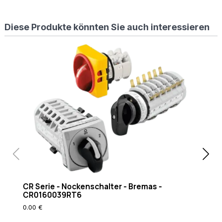
%
{REQUEST_FILENAME}
Diese Produkte könnten Sie auch interessieren
!-f
RewriteCond
%
{REQUEST_FILENAME}
!-d RewriteRule
. /index.php [L]
CR Serie - Nockenschalter - Bremas -
CR0160039RT6
0.00 €