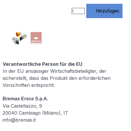
https://www.rossmann-
onlineshop.de/$1
Hinzufügen
[R=301,L] # 3)
index.php
entfernen
RewriteCond
%
{THE_REQUEST}
\s/index\.php[\s?]
RewriteRule
^index\.php$
https://www.rossmann-
Verantwortliche Person für die EU
onlineshop.de/
In der EU ansässiger Wirtschaftsbeteiligter, der
[R=301,L] # 4)
sicherstellt, dass das Produkt den erforderlichen
Standard URLs
Vorschriften entspricht:
von Website
X5
unterstützen #
Bremas Ersce S.p.A.
(Diese Regeln
Via Castellazzo, 9
werden von X5
20040 Cambiago (Milano), IT
benötigt –
NICHT
info@bremas.it
löschen!)
RewriteCond