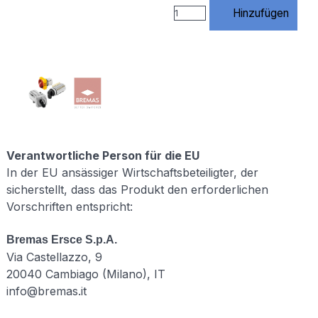
https://www.rossmann-
Hinzufügen
onlineshop.de/$1
[R=301,L] # 3)
index.php
entfernen
RewriteCond
%
{THE_REQUEST}
\s/index\.php[\s?]
RewriteRule
^index\.php$
https://www.rossmann-
Verantwortliche Person für die EU
onlineshop.de/
In der EU ansässiger Wirtschaftsbeteiligter, der
[R=301,L] # 4)
sicherstellt, dass das Produkt den erforderlichen
Standard URLs
Vorschriften entspricht:
von Website
X5
unterstützen #
Bremas Ersce S.p.A.
(Diese Regeln
Via Castellazzo, 9
werden von X5
20040 Cambiago (Milano), IT
benötigt –
NICHT
info@bremas.it
löschen!)
RewriteCond