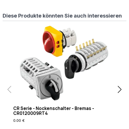
%
{REQUEST_FILENAME}
Diese Produkte könnten Sie auch interessieren
!-f
RewriteCond
%
{REQUEST_FILENAME}
!-d RewriteRule
. /index.php [L]
CR Serie - Nockenschalter - Bremas -
CR 
CR0120009RT4
CR
0.00 €
0.0