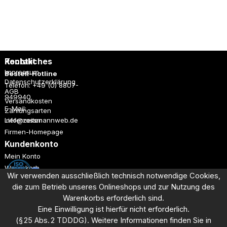
Rechtliches
Kontakt
Impressum
Bestell-Hotline
Datenschutzerklärung
Telefon: +49 (0) 8807-
AGB
949940
Versandkosten
E-Mail:
Zahlungsarten
Lieferzeiten
info@rossmannweb.de
Firmen-Homepage
Kundenkonto
Mein Konto
Warenkorb
Wir verwenden ausschließlich technisch notwendige Cookies,
Registrieren
die zum Betrieb unseres Onlineshops und
zur Nutzung des
Anmelden
Warenkorbs erforderlich sind.
Eine Einwilligung ist hierfür nicht erforderlich.
Dieses Angebot richtet sich ausschließlich an Unternehmen aus
(§ 25 Abs. 2 TDDDG). Weitere Informationen finden Sie in
Industrie, Handel und Gewerbe.