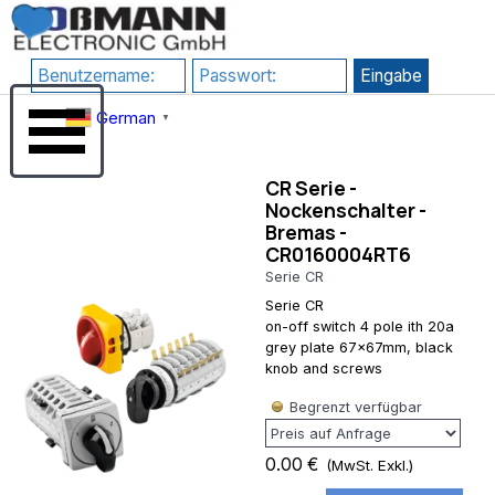
Direkt zum Seiteninhalt
RewriteEngine
google-
On # 1) HTTPS
site-
erzwingen
verification=JHZosFIuJxTsgD2P4_DmdLT4_H8uIH1F1qLf7l-
RewriteCond
Su3s
Menü überspringen
%{HTTPS}
German
▼
!=on
RewriteRule
^(.*)$
CR Serie -
https://%
Nockenschalter -
{HTTP_HOST}/$1
Bremas -
[R=301,L] # 2)
CR0160004RT6
www
erzwingen
Serie CR
(Kanonische
Serie CR
Domain)
on-off switch 4 pole ith 20a
RewriteCond
grey plate 67x67mm, black
%
knob and screws
{HTTP_HOST}
^rossmann-
Begrenzt verfügbar
onlineshop\.de$
[NC]
RewriteRule
0.00 €
(MwSt. Exkl.)
^(.*)$