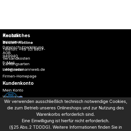
CR0
85.
Rechtliches
Kontakt
Impressum
Bestell-Hotline
Datenschutzerklärung
Telefon: +49 (0) 8807-
AGB
949940
Versandkosten
E-Mail:
Zahlungsarten
Lieferzeiten
info@rossmannweb.de
Firmen-Homepage
Kundenkonto
Mein Konto
Warenkorb
Wir verwenden ausschließlich technisch notwendige Cookies,
Registrieren
die zum Betrieb unseres Onlineshops und
zur Nutzung des
Anmelden
Warenkorbs erforderlich sind.
Eine Einwilligung ist hierfür nicht erforderlich.
Dieses Angebot richtet sich ausschließlich an Unternehmen aus
(§ 25 Abs. 2 TDDDG). Weitere Informationen finden Sie in
Industrie, Handel und Gewerbe.