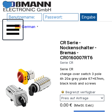
Direkt zum Seiteninhalt
RewriteEngine
google-
On # 1) HTTPS
site-
erzwingen
verification=JHZosFIuJxTsgD2P4_DmdLT4_H8uIH1F1qLf7l-
RewriteCond
Su3s
Menü überspringen
%{HTTPS}
German
▼
!=on
RewriteRule
^(.*)$
CR Serie -
https://%
Nockenschalter -
{HTTP_HOST}/$1
Bremas -
[R=301,L] # 2)
CR0160007RT6
www
erzwingen
Serie CR
(Kanonische
Serie CR
Domain)
change-over switch 3 pole
RewriteCond
ith 20a grey plate 67x67mm,
%
black knob and screws
{HTTP_HOST}
^rossmann-
Begrenzt verfügbar
onlineshop\.de$
[NC]
RewriteRule
0.00 €
(MwSt. Exkl.)
^(.*)$