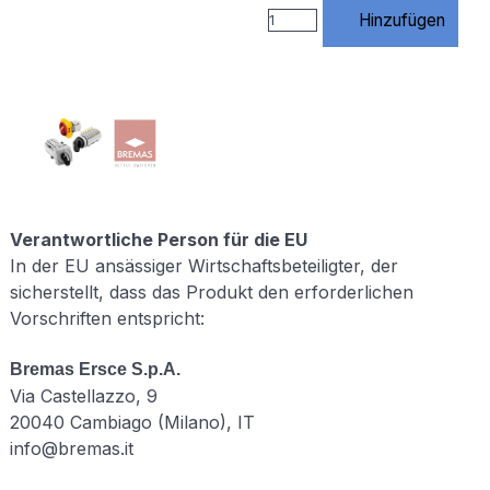
https://www.rossmann-
Hinzufügen
onlineshop.de/$1
[R=301,L] # 3)
index.php
entfernen
RewriteCond
%
{THE_REQUEST}
\s/index\.php[\s?]
RewriteRule
^index\.php$
https://www.rossmann-
Verantwortliche Person für die EU
onlineshop.de/
In der EU ansässiger Wirtschaftsbeteiligter, der
[R=301,L] # 4)
sicherstellt, dass das Produkt den erforderlichen
Standard URLs
Vorschriften entspricht:
von Website
X5
unterstützen #
Bremas Ersce S.p.A.
(Diese Regeln
Via Castellazzo, 9
werden von X5
20040 Cambiago (Milano), IT
benötigt –
NICHT
info@bremas.it
löschen!)
RewriteCond