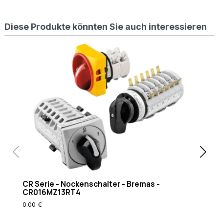
%
{REQUEST_FILENAME}
Diese Produkte könnten Sie auch interessieren
!-f
RewriteCond
%
{REQUEST_FILENAME}
!-d RewriteRule
. /index.php [L]
CR Serie - Nockenschalter - Bremas -
CR016MZ13RT4
0.00 €