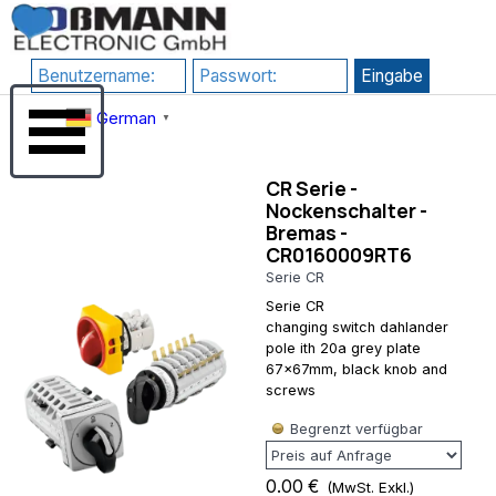
Direkt zum Seiteninhalt
RewriteEngine
google-
On # 1) HTTPS
site-
erzwingen
verification=JHZosFIuJxTsgD2P4_DmdLT4_H8uIH1F1qLf7l-
RewriteCond
Su3s
Menü überspringen
%{HTTPS}
German
▼
!=on
RewriteRule
^(.*)$
CR Serie -
https://%
Nockenschalter -
{HTTP_HOST}/$1
Bremas -
[R=301,L] # 2)
CR0160009RT6
www
erzwingen
Serie CR
(Kanonische
Serie CR
Domain)
changing switch dahlander
RewriteCond
pole ith 20a grey plate
%
67x67mm, black knob and
{HTTP_HOST}
screws
^rossmann-
onlineshop\.de$
Begrenzt verfügbar
[NC]
RewriteRule
^(.*)$
0.00 €
(MwSt. Exkl.)