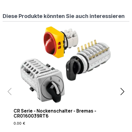
%
{REQUEST_FILENAME}
Diese Produkte könnten Sie auch interessieren
!-f
RewriteCond
%
{REQUEST_FILENAME}
!-d RewriteRule
. /index.php [L]
CR Serie - Nockenschalter - Bremas -
CR0160039RT6
0.00 €