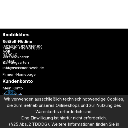
CR0
0.0
Rechtliches
Kontakt
Impressum
Bestell-Hotline
Datenschutzerklärung
Telefon: +49 (0) 8807-
AGB
949940
Versandkosten
E-Mail:
Zahlungsarten
Lieferzeiten
info@rossmannweb.de
Firmen-Homepage
Kundenkonto
Mein Konto
Warenkorb
Wir verwenden ausschließlich technisch notwendige Cookies,
Registrieren
die zum Betrieb unseres Onlineshops und
zur Nutzung des
Anmelden
Warenkorbs erforderlich sind.
Eine Einwilligung ist hierfür nicht erforderlich.
Dieses Angebot richtet sich ausschließlich an Unternehmen aus
(§ 25 Abs. 2 TDDDG). Weitere Informationen finden Sie in
Industrie, Handel und Gewerbe.