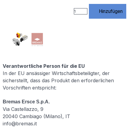
https://www.rossmann-
onlineshop.de/$1
Hinzufügen
[R=301,L] # 3)
index.php
entfernen
RewriteCond
%
{THE_REQUEST}
\s/index\.php[\s?]
RewriteRule
^index\.php$
https://www.rossmann-
Verantwortliche Person für die EU
onlineshop.de/
In der EU ansässiger Wirtschaftsbeteiligter, der
[R=301,L] # 4)
sicherstellt, dass das Produkt den erforderlichen
Standard URLs
Vorschriften entspricht:
von Website
X5
unterstützen #
Bremas Ersce S.p.A.
(Diese Regeln
Via Castellazzo, 9
werden von X5
20040 Cambiago (Milano), IT
benötigt –
NICHT
info@bremas.it
löschen!)
RewriteCond