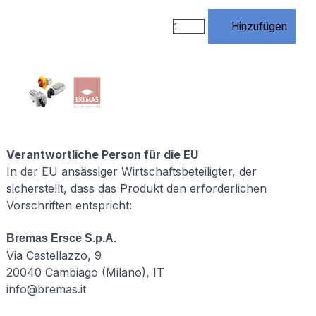
https://www.rossmann-
onlineshop.de/$1
Hinzufügen
[R=301,L] # 3)
index.php
entfernen
RewriteCond
%
{THE_REQUEST}
\s/index\.php[\s?]
RewriteRule
^index\.php$
https://www.rossmann-
Verantwortliche Person für die EU
onlineshop.de/
In der EU ansässiger Wirtschaftsbeteiligter, der
[R=301,L] # 4)
sicherstellt, dass das Produkt den erforderlichen
Standard URLs
Vorschriften entspricht:
von Website
X5
unterstützen #
Bremas Ersce S.p.A.
(Diese Regeln
Via Castellazzo, 9
werden von X5
20040 Cambiago (Milano), IT
benötigt –
NICHT
info@bremas.it
löschen!)
RewriteCond