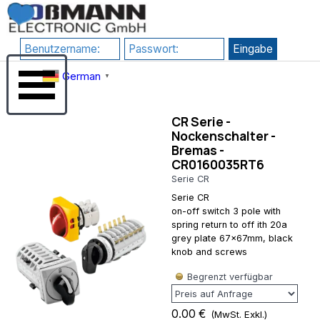
Direkt zum Seiteninhalt
RewriteEngine
google-
On # 1) HTTPS
site-
erzwingen
verification=JHZosFIuJxTsgD2P4_DmdLT4_H8uIH1F1qLf7l-
RewriteCond
Su3s
Menü überspringen
%{HTTPS}
German
▼
!=on
RewriteRule
^(.*)$
CR Serie -
https://%
Nockenschalter -
{HTTP_HOST}/$1
Bremas -
[R=301,L] # 2)
CR0160035RT6
www
erzwingen
Serie CR
(Kanonische
Serie CR
Domain)
on-off switch 3 pole with
RewriteCond
spring return to off ith 20a
%
grey plate 67x67mm, black
{HTTP_HOST}
knob and screws
^rossmann-
onlineshop\.de$
Begrenzt verfügbar
[NC]
RewriteRule
^(.*)$
0.00 €
(MwSt. Exkl.)