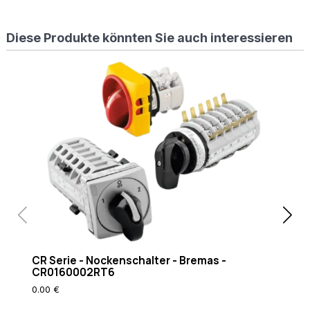
%
{REQUEST_FILENAME}
Diese Produkte könnten Sie auch interessieren
!-f
RewriteCond
%
{REQUEST_FILENAME}
!-d RewriteRule
. /index.php [L]
CR Serie - Nockenschalter - Bremas -
CR 
CR0160002RT6
CR
0.00 €
0.0