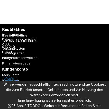
Rechtliches
Kontakt
Impressum
Bestell-Hotline
Datenschutzerklärung
Telefon: +49 (0) 8807-
AGB
949940
Versandkosten
E-Mail:
Zahlungsarten
Lieferzeiten
info@rossmannweb.de
Firmen-Homepage
Kundenkonto
Mein Konto
Warenkorb
Wir verwenden ausschließlich technisch notwendige Cookies,
Registrieren
die zum Betrieb unseres Onlineshops und
zur Nutzung des
Anmelden
Warenkorbs erforderlich sind.
Eine Einwilligung ist hierfür nicht erforderlich.
Dieses Angebot richtet sich ausschließlich an Unternehmen aus
(§ 25 Abs. 2 TDDDG). Weitere Informationen finden Sie in
Industrie, Handel und Gewerbe.