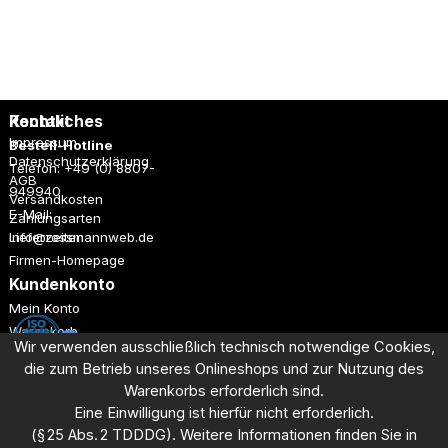
77.
Rechtliches
Kontakt
Impressum
Bestell-Hotline
Datenschutzerklärung
Telefon: +49 (0) 8807-
AGB
949940
Versandkosten
E-Mail:
Zahlungsarten
Lieferzeiten
info@rossmannweb.de
Firmen-Homepage
Kundenkonto
Mein Konto
Warenkorb
Wir verwenden ausschließlich technisch notwendige Cookies,
Registrieren
die zum Betrieb unseres Onlineshops und
zur Nutzung des
Anmelden
Warenkorbs erforderlich sind.
Eine Einwilligung ist hierfür nicht erforderlich.
Dieses Angebot richtet sich ausschließlich an Unternehmen aus
(§ 25 Abs. 2 TDDDG). Weitere Informationen finden Sie in
Industrie, Handel und Gewerbe.