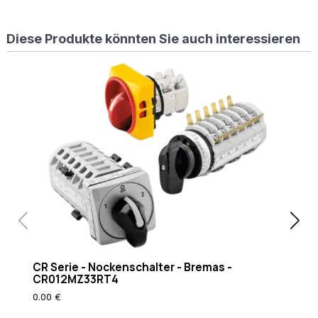
%
{REQUEST_FILENAME}
Diese Produkte könnten Sie auch interessieren
!-f
RewriteCond
%
{REQUEST_FILENAME}
!-d RewriteRule
. /index.php [L]
CR Serie - Nockenschalter - Bremas -
CR012MZ33RT4
0.00 €
CR0