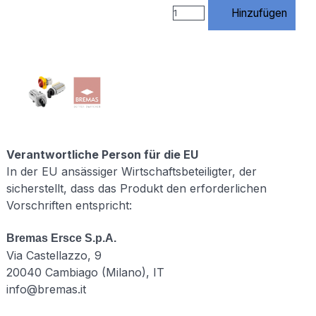
https://www.rossmann-
Hinzufügen
onlineshop.de/$1
[R=301,L] # 3)
index.php
entfernen
RewriteCond
%
{THE_REQUEST}
\s/index\.php[\s?]
RewriteRule
^index\.php$
https://www.rossmann-
Verantwortliche Person für die EU
onlineshop.de/
In der EU ansässiger Wirtschaftsbeteiligter, der
[R=301,L] # 4)
sicherstellt, dass das Produkt den erforderlichen
Standard URLs
Vorschriften entspricht:
von Website
X5
unterstützen #
Bremas Ersce S.p.A.
(Diese Regeln
Via Castellazzo, 9
werden von X5
20040 Cambiago (Milano), IT
benötigt –
NICHT
info@bremas.it
löschen!)
RewriteCond