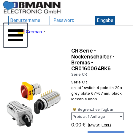
Direkt zum Seiteninhalt
RewriteEngine
google-
On # 1) HTTPS
site-
erzwingen
verification=JHZosFIuJxTsgD2P4_DmdLT4_H8uIH1F1qLf7l-
RewriteCond
Su3s
Menü überspringen
%{HTTPS}
German
▼
!=on
RewriteRule
^(.*)$
CR Serie -
https://%
Nockenschalter -
{HTTP_HOST}/$1
Bremas -
[R=301,L] # 2)
CR01600G4RK6
www
erzwingen
Serie CR
(Kanonische
Serie CR
Domain)
on-off switch 4 pole ith 20a
RewriteCond
grey plate 67x67mm, black
%
lockable knob
{HTTP_HOST}
^rossmann-
Begrenzt verfügbar
onlineshop\.de$
[NC]
RewriteRule
0.00 €
(MwSt. Exkl.)
^(.*)$