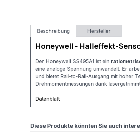
Domain)
RewriteCond
%
{HTTP_HOST}
^rossmann-
Beschreibung
Hersteller
onlineshop\.de$
[NC]
Honeywell - Halleffekt-Sens
RewriteRule
^(.*)$
https://www.rossmann-
Der Honeywell SS495A1 ist ein
ratiometri
onlineshop.de/$1
eine analoge Spannung umwandelt. Er arbeit
[R=301,L]
#
und bietet Rail-to-Rail-Ausgang mit hoher Te
3)
Drehmomentmessungen dank lasergetrimmte
index.php
entfernen
Datenblatt
RewriteCond
%
{THE_REQUEST}
\s/index\.php[\s?]
Diese Produkte könnten Sie auch inter
RewriteRule
^index\.php$
https://www.rossmann-