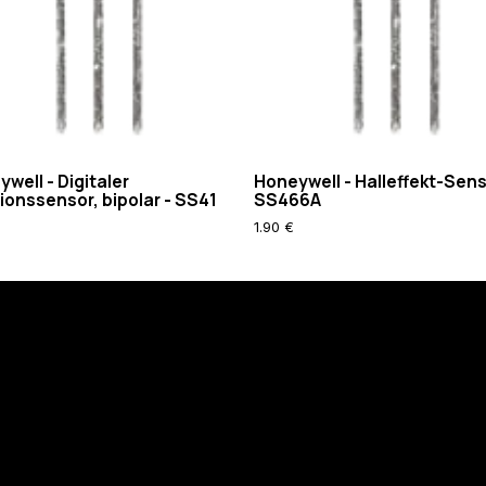
well - Digitaler
Honeywell - Halleffekt-Sens
ionssensor, bipolar - SS41
SS466A
1.90 €