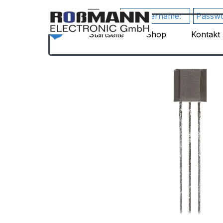
Direkt zum Seiteninhalt
German
▼
google-site-
RewriteEngine
verification=JHZosFIuJxTsgD2P4_DmdLT4_H
Startseite
Shop
Kontakt
▼
On
Su3s
#
1)
HTTPS
erzwingen
RewriteCond
%
{HTTPS}
!=on
RewriteRule
^(.*)$
https://%
{HTTP_HOST}/$1
[R=301,L]
#
2)
www
erzwingen
(Kanonische