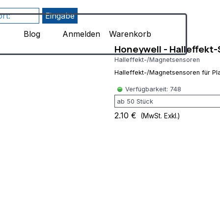
Menü überspringen
8uIH1F1qLf7l-
Blog
Anmelden
Warenkorb
Honeywell - Halleffekt
Halleffekt-/Magnetsensoren
Halleffekt-/Magnetsensoren für P
Verfügbarkeit: 748
2.10 €
(MwSt. Exkl.)