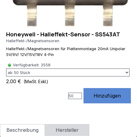
RewriteRule
^(.*)$
https://www.rossmann-
onlineshop.de/$1
[R=301,L] # 3)
Honeywell - Halleffekt-Sensor - SS543AT
index.php
entfernen
Halleffekt-/Magnetsensoren
RewriteCond
Halleffekt-/Magnetsensoren für Plattenmontage 20mA Unipolar
%
5V/9V/ 12V/15V/18V 4-Pin
{THE_REQUEST}
\s/index\.php[\s?]
Verfügbarkeit: 3558
RewriteRule
^index\.php$
2.00 €
(MwSt. Exkl.)
https://www.rossmann-
onlineshop.de/
[R=301,L] #
Hinzufügen
4) Standard
URLs von
Website X5
unterstützen
# (Diese
Beschreibung
Hersteller
Regeln