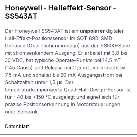
werden von
Honeywell - Halleffekt-Sensor -
X5 benötigt –
NICHT
SS543AT
löschen!)
RewriteCond
Der Honeywell SS543AT ist ein
unipolarer
digitaler
%
{REQUEST_FILENAME}
Hall-Effekt-Positionssensor im SOT-89B-SMD-
!-f
Gehäuse (Oberflächenmontage) aus der SS500-Serie
RewriteCond
mit stromsenkendem Ausgang. Er arbeitet mit 3,8 bis
%
30 VDC, hat typische Operate-Punkte bei 14,5 mT
{REQUEST_FILENAME}
(145 Gauss) und Release bei 11,5 mT, verbraucht bis
!-d
RewriteRule .
7,5 mA und schaltet bis 20 mA Ausgangsstrom bei
/index.php [L]
Schaltzeiten unter 1,5 µs. Der
temperaturkompensierte Quad-Hall-Design-Sensor ist
für −40 bis +150 °C ausgelegt und eignet sich für
präzise Positionserkennung in Motorsteuerungen
oder Sensorik.
Datenblatt