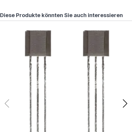
Diese Produkte könnten Sie auch interessieren
Ha
ns
4
95