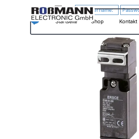
Direkt zum Seiteninhalt
German
▼
google-site-
RewriteEngine
verification=JHZosFIuJxTsgD2P4_DmdLT4_H
Startseite
Shop
Kontakt
▼
On
Su3s
#
1)
HTTPS
erzwingen
RewriteCond
%
{HTTPS}
!=on
RewriteRule
^(.*)$
https://%
{HTTP_HOST}/$1
[R=301,L]
#
2)
www
erzwingen
(Kanonische