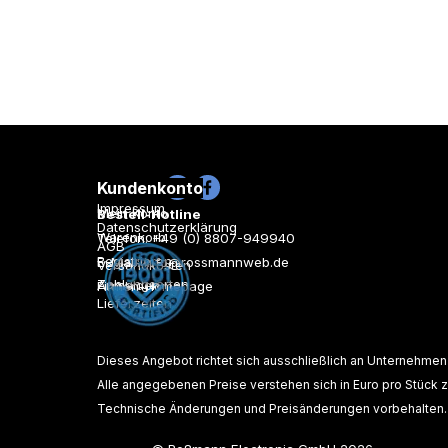
Rechtliches
Kundenkonto
Kontakt
Impressum
Mein Konto
Bestell-Hotline
Datenschutzerklärung
Warenkorb
Telefon: +49 (0) 8807-949940
AGB
Registrieren
E-Mail:
info@rossmannweb.de
Versandkosten
Zahlungsarten
Anmelden
Firmen-Homepage
Lieferzeiten
Dieses Angebot richtet sich ausschließlich an Unternehmen
Alle angegebenen Preise verstehen sich in Euro pro Stück z
Technische Änderungen und Preisänderungen vorbehalten.