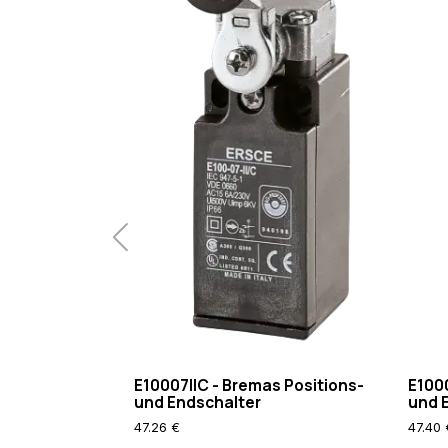
{REQUEST_FILENAME}
!-f
RewriteCond
%
{REQUEST_FILENAME}
!-d
RewriteRule
.
/index.php
[L]
E10007IIC - Bremas Positions-
E100
und Endschalter
und 
47.26 €
47.40 