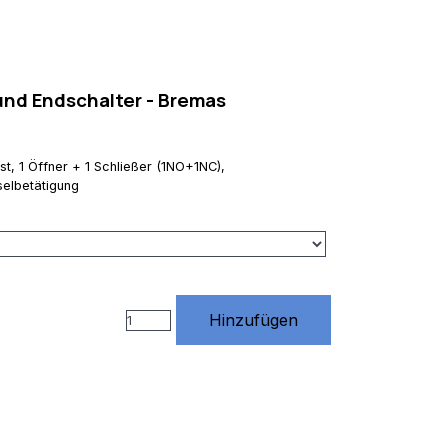
 und Endschalter - Bremas
t, 1 Öffner + 1 Schließer (1NO+1NC),
selbetätigung
Hinzufügen