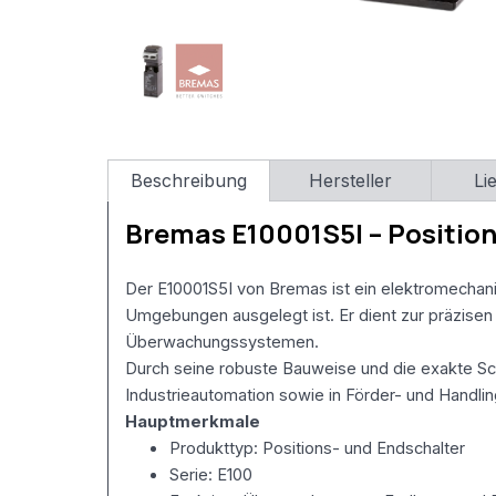
Domain)
RewriteCond
%
{HTTP_HOST}
^rossmann-
onlineshop\.de$
[NC]
RewriteRule
^(.*)$
Beschreibung
Hersteller
Li
https://www.rossmann-
onlineshop.de/$1
Bremas E10001S5I – Position
[R=301,L]
#
3)
Der E10001S5I von Bremas ist ein elektromechanis
index.php
Umgebungen ausgelegt ist. Er dient zur präzise
entfernen
Überwachungssystemen.
RewriteCond
Durch seine robuste Bauweise und die exakte Sc
%
Industrieautomation sowie in Förder- und Handl
{THE_REQUEST}
\s/index\.php[\s?]
Hauptmerkmale
RewriteRule
Produkttyp: Positions- und Endschalter
^index\.php$
Serie: E100
https://www.rossmann-