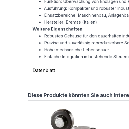
Funktion: Überwachung von Endlagen und 
onlineshop.de/
Ausführung: Kompakter und robuster Indust
[R=301,L]
#
Einsatzbereiche: Maschinenbau, Anlagenbau,
4)
Hersteller: Bremas (Italien)
Standard
Weitere Eigenschaften
URLs
Robustes Gehäuse für den dauerhaften indus
von
Präzise und zuverlässig reproduzierbare S
Website
X5
Hohe mechanische Lebensdauer
unterstützen
Einfache Integration in bestehende Steueru
#
(Diese
Datenblatt
Regeln
werden
von
X5
Diese Produkte könnten Sie auch inter
benötigt
–
NICHT
löschen!)
RewriteCond
%