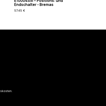
E10004S5I – Positions‑ und
Endschalter - Bremas
48.55 €
57.45 €
gskosten.