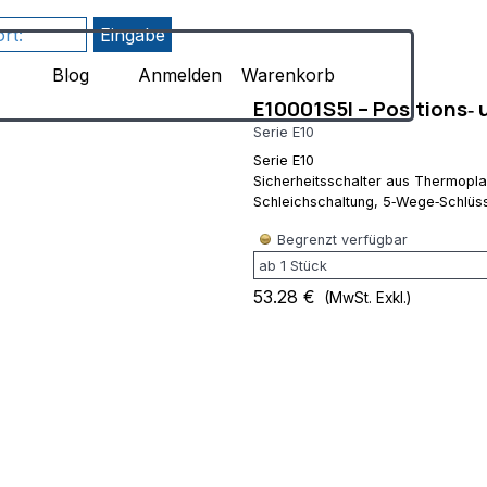
Menü überspringen
8uIH1F1qLf7l-
Blog
Anmelden
Warenkorb
E10001S5I – Positions‑
Serie E10
Serie E10
Sicherheitsschalter aus Thermoplas
Schleichschaltung, 5‑Wege‑Schlüs
Begrenzt verfügbar
53.28 €
(MwSt. Exkl.)