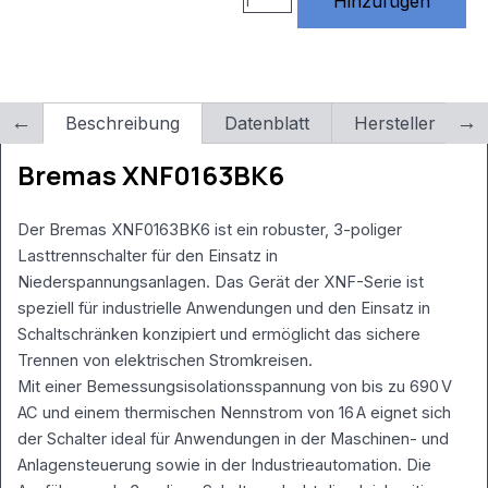
Hinzufügen
werden von
X5 benötigt –
NICHT
löschen!)
RewriteCond
%
Beschreibung
Datenblatt
Hersteller
L
{REQUEST_FILENAME}
!-f
Bremas XNF0163BK6
RewriteCond
%
{REQUEST_FILENAME}
Der Bremas XNF0163BK6 ist ein robuster, 3-poliger
!-d
Lasttrennschalter für den Einsatz in
RewriteRule .
Niederspannungsanlagen. Das Gerät der XNF-Serie ist
/index.php [L]
speziell für industrielle Anwendungen und den Einsatz in
Schaltschränken konzipiert und ermöglicht das sichere
Trennen von elektrischen Stromkreisen.
Mit einer Bemessungsisolationsspannung von bis zu 690 V
AC und einem thermischen Nennstrom von 16 A eignet sich
der Schalter ideal für Anwendungen in der Maschinen- und
Anlagensteuerung sowie in der Industrieautomation. Die