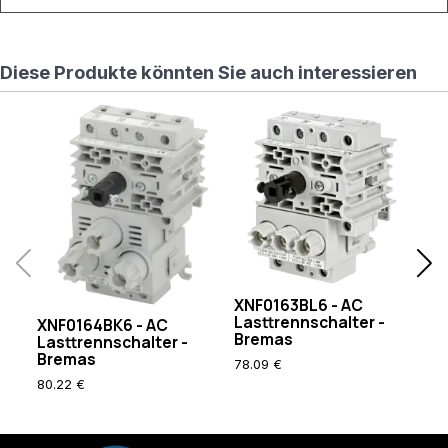
Diese Produkte könnten Sie auch interessieren
XNF0163BL6 - AC
Lasttrennschalter -
XNF0164BK6 - AC
X
Bremas
Lasttrennschalter -
La
Bremas
B
78.09 €
80.22 €
80