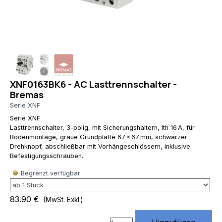
RewriteRule
^(.*)$
https://www.rossmann-
onlineshop.de/$1
[R=301,L] # 3)
index.php
entfernen
RewriteCond
XNF0163BK6 - AC Lasttrennschalter -
%
Bremas
{THE_REQUEST}
\s/index\.php[\s?]
Serie XNF
RewriteRule
Serie XNF
^index\.php$
Lasttrennschalter, 3-polig, mit Sicherungshaltern, Ith 16 A, für
https://www.rossmann-
Bodenmontage, graue Grundplatte 67 × 67 mm, schwarzer
onlineshop.de/
Drehknopf, abschließbar mit Vorhängeschlössern, inklusive
[R=301,L] #
Befestigungsschrauben.
4) Standard
Begrenzt verfügbar
URLs von
Website X5
unterstützen
83.90 €
(MwSt. Exkl.)
# (Diese
Regeln